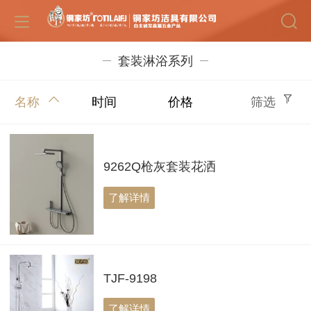
套装淋浴系列
名称
时间
价格
筛选
9262Q枪灰套装花洒
了解详情
TJF-9198
了解详情